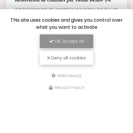
Aménagement de combles par notre équipe de
plaquistes à Bergerac : Isolation en laine de
This site uses cookies and gives you control over
verre, réalisation d'une ossature métallique et
pose de plaques de plâtre BA13, trappes de
what you want to activate
visite et bandes de…
OK, accept all
TOUTE L'ACTUALITÉ
Deny all cookies
PERSONALIZE
PRIVACY POLICY