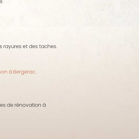
e.
 rayures et des taches.
son à Bergerac
.
ces de rénovation à