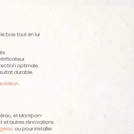
e bois tout en lui
és.
trificateur.
tection optimale.
ultat durable.
isolation
.
bérac, et Montpon-
t et autres rénovations
rgerac
ou pour installer