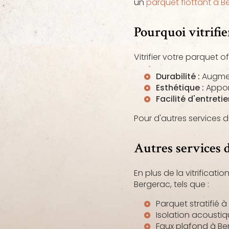
un
parquet flottant à B
Pourquoi vitrifie
Vitrifier votre parquet
Durabilité :
Augment
Esthétique :
Apport
Facilité d'entretie
Pour d'autres services 
Autres services
En plus de la vitrifica
Bergerac, tels que :
Parquet stratifié 
Isolation acousti
Faux plafond à Be