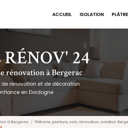
ACCUEIL
ISOLATION
PLÂTRE
de rénovation à Bergerac
e de rénovation et de décoration
onfiance en Dordogne
tion à Bergerac
Plâtrerie, peinture, sols, rénovation, isolation B
24