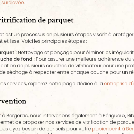
 surélevée
.
vitrification de parquet
uet est un processus en plusieurs étapes visant à protéger l
 et lisse. Voici les principales étapes :
rquet :
Nettoyage et ponçage pour éliminer les irrégularit
uche de fond :
Pour assurer une meilleure adhérence du vi
cation de plusieurs couches de vitrificateur pour une pro
e séchage à respecter entre chaque couche pour un rés
nos services, explorez notre page dédiée à la
entreprise d'
rvention
t à Bergerac, nous intervenons également à Périgueux, Ri
ermet de proposer nos services de vitrification de parque
vous ayez besoin de conseils pour votre
papier peint à Be