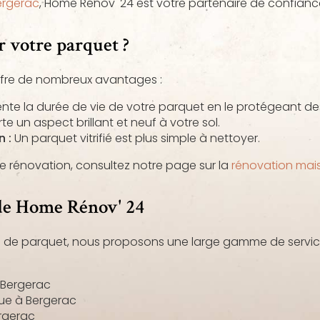
ergerac
, Home Rénov' 24 est votre partenaire de confianc
r votre parquet ?
 offre de nombreux avantages :
e la durée de vie de votre parquet en le protégeant des
e un aspect brillant et neuf à votre sol.
n :
Un parquet vitrifié est plus simple à nettoyer.
de rénovation, consultez notre page sur la
rénovation mai
 de Home Rénov' 24
tion de parquet, nous proposons une large gamme de servi
à Bergerac
que à Bergerac
rgerac