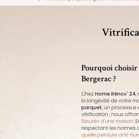
Vitrific
Pourquoi choisir
Bergerac ?
Chez
Home Rénov' 24
,
la longévité de votre m
parquet
, un processus e
vitrification ; nous of
fissurés d'une maison
. 
respectant les normes de
quelle peinture anti-hu