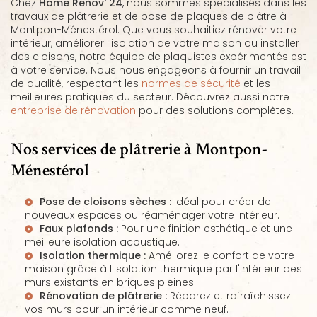
Chez
Home Rénov' 24
, nous sommes spécialisés dans les
travaux de plâtrerie et de pose de plaques de plâtre à
Montpon-Ménestérol. Que vous souhaitiez rénover votre
intérieur, améliorer l'isolation de votre maison ou installer
des cloisons, notre équipe de plaquistes expérimentés est
à votre service. Nous nous engageons à fournir un travail
de qualité, respectant les
normes de sécurité
et les
meilleures pratiques du secteur. Découvrez aussi notre
entreprise de rénovation
pour des solutions complètes.
Nos services de plâtrerie à Montpon-
Ménestérol
Pose de cloisons sèches :
Idéal pour créer de
nouveaux espaces ou réaménager votre intérieur.
Faux plafonds :
Pour une finition esthétique et une
meilleure isolation acoustique.
Isolation thermique :
Améliorez le confort de votre
maison grâce à l'
isolation thermique par l'intérieur des
murs existants en briques pleines
.
Rénovation de plâtrerie :
Réparez et rafraîchissez
vos murs pour un intérieur comme neuf.