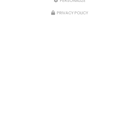
PERSONALIZE
PRIVACY POLICY
Entreprise de rénovation à Bergerac
24100 LEMBRAS
07 89 37 05 39
Du lundi au samedi
7h00 - 19h00
Voir
+
d'infos sur
instagram