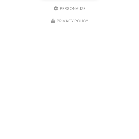
PERSONALIZE
PRIVACY POLICY
Entreprise de rénovation à Bergerac
24100 LEMBRAS
07 89 37 05 39
Du lundi au samedi
7h00 - 19h00
Voir
+
d'infos sur
instagram